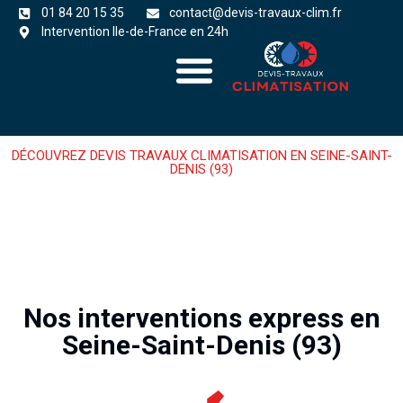
01 84 20 15 35
contact@devis-travaux-clim.fr
Intervention Ile-de-France en 24h
A propos
zones d’intervention
DÉCOUVREZ DEVIS TRAVAUX CLIMATISATION EN SEINE-SAINT-
DENIS (93)
Nos interventions express en
Seine-Saint-Denis (93)