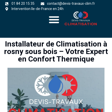
01 84 20 15 35
contact@devis-travaux-clim.fr
Intervention Ile-de-France en 24h
A propos
zones d’intervention
Installateur de Climatisation à
rosny sous bois – Votre Expert
en Confort Thermique