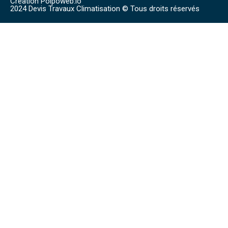
Création Polpoweb.io
2024 Devis Travaux Climatisation © Tous droits réservés