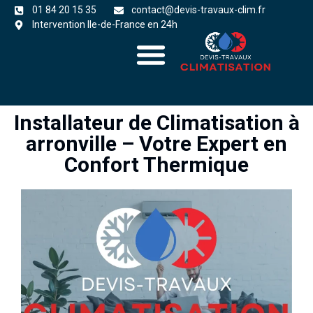
01 84 20 15 35
contact@devis-travaux-clim.fr
Intervention Ile-de-France en 24h
A propos
zones d’intervention
Installateur de Climatisation à
arronville – Votre Expert en
Confort Thermique