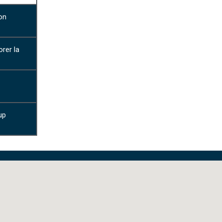
on
orer la
up