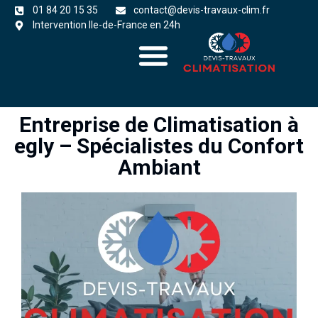
01 84 20 15 35
contact@devis-travaux-clim.fr
Intervention Ile-de-France en 24h
A propos
zones d’intervention
Entreprise de Climatisation à
egly – Spécialistes du Confort
Ambiant