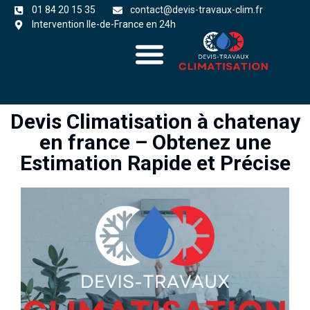
01 84 20 15 35
contact@devis-travaux-clim.fr
Intervention Ile-de-France en 24h
A propos
zones d’intervention
Devis Climatisation à chatenay
en france – Obtenez une
Estimation Rapide et Précise