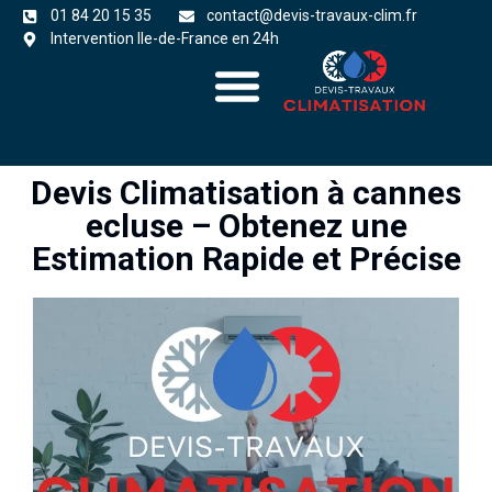
01 84 20 15 35
contact@devis-travaux-clim.fr
Intervention Ile-de-France en 24h
A propos
zones d’intervention
Devis Climatisation à cannes
ecluse – Obtenez une
Estimation Rapide et Précise