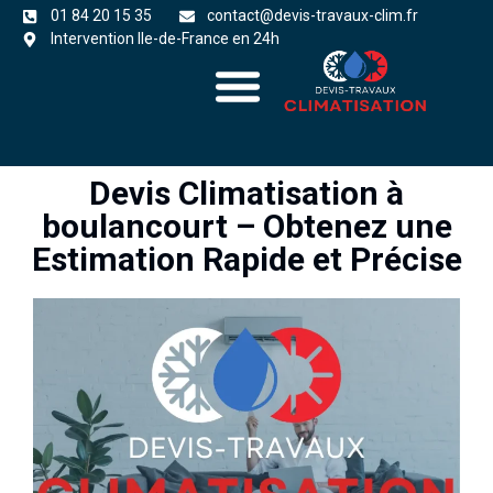
01 84 20 15 35
contact@devis-travaux-clim.fr
Intervention Ile-de-France en 24h
A propos
zones d’intervention
Devis Climatisation à
boulancourt – Obtenez une
Estimation Rapide et Précise