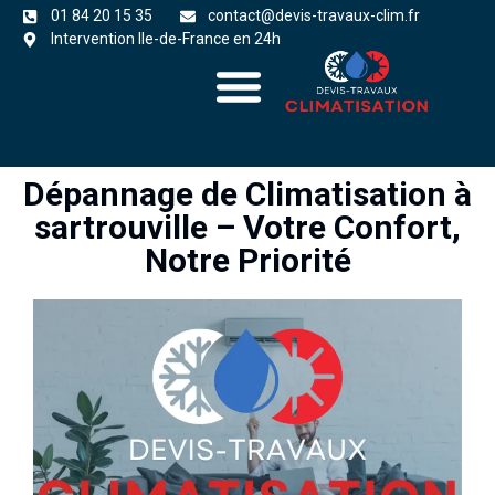
01 84 20 15 35
contact@devis-travaux-clim.fr
Intervention Ile-de-France en 24h
A propos
zones d’intervention
Dépannage de Climatisation à
sartrouville – Votre Confort,
Notre Priorité