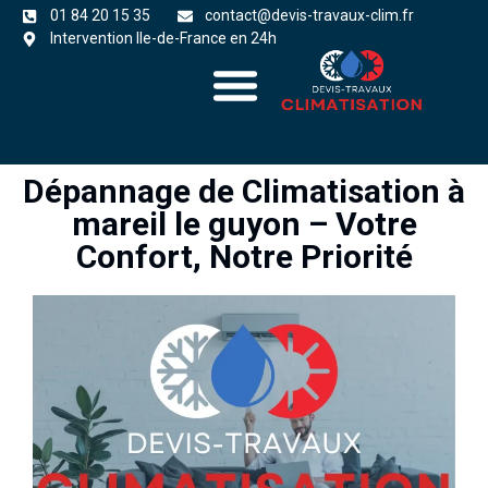
01 84 20 15 35
contact@devis-travaux-clim.fr
Intervention Ile-de-France en 24h
A propos
zones d’intervention
Dépannage de Climatisation à
mareil le guyon – Votre
Confort, Notre Priorité