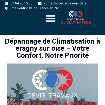
01 84 20 15 35
contact@devis-travaux-clim.fr
Intervention Ile-de-France en 24h
A propos
zones d’intervention
Dépannage de Climatisation à
eragny sur oise – Votre
Confort, Notre Priorité