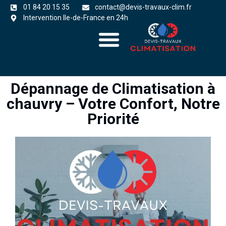
01 84 20 15 35
contact@devis-travaux-clim.fr
Intervention Ile-de-France en 24h
A propos
zones d’intervention
Dépannage de Climatisation à
chauvry – Votre Confort, Notre
Priorité