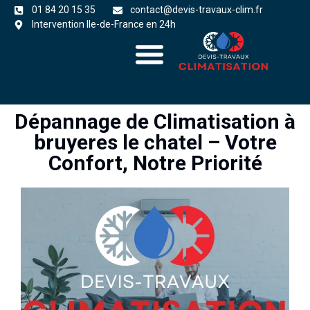
01 84 20 15 35
contact@devis-travaux-clim.fr
Intervention Ile-de-France en 24h
A propos
zones d’intervention
Dépannage de Climatisation à
bruyeres le chatel – Votre
Confort, Notre Priorité